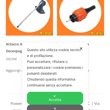
Attacco Asta
Accessorio Attacco
✕
Questo sito utilizza cookie tecnici
Decespugliatore Echo
Soffiatore Echo
e di profilazione.
200,00
€
250,00
€
Puoi accettare, rifiutare o
personalizzare i cookie premendo i
Aggiungi al carrello
Aggiungi al carrello
pulsanti desiderati.
Chiudendo questa informativa
continuerai senza accettare.
Accetta
Powered L’AGRI JONICA S.a.s. di BRUNO F. & C. | Via