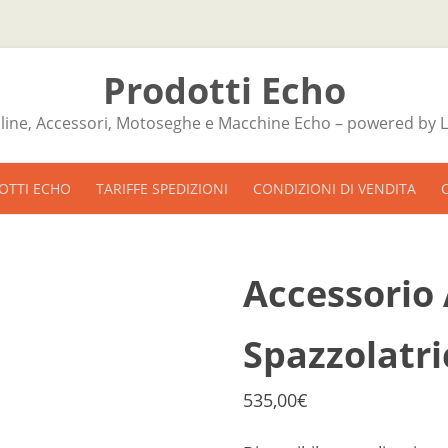
Prodotti Echo
line, Accessori, Motoseghe e Macchine Echo – powered by L'
Skip to content
OTTI ECHO
TARIFFE SPEDIZIONI
CONDIZIONI DI VENDITA
PRIVACY
Accessorio
COOKIE POLICY
FAQ
Spazzolatri
535,00
€