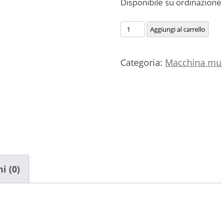
Disponibile su ordinazione
Accessorio
Aggiungi al carrello
Asta
Spazzolatrice
Categoria:
Macchina mul
Echo
quantità
i (0)