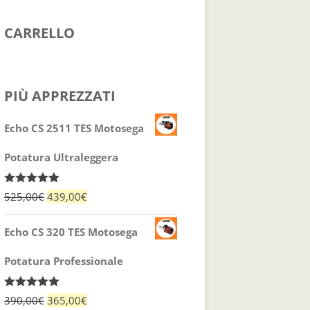
CARRELLO
PIÙ APPREZZATI
Echo CS 2511 TES Motosega
Potatura Ultraleggera
Valutato
Il
Il
525,00
€
439,00
€
5.00
su 5
prezzo
prezzo
Echo CS 320 TES Motosega
originale
attuale
Potatura Professionale
era:
è:
Valutato
Il
Il
390,00
€
365,00
€
5.00
su 5