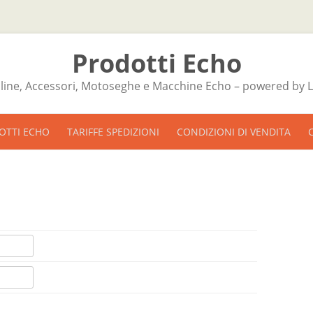
Prodotti Echo
line, Accessori, Motoseghe e Macchine Echo – powered by L'
Skip to content
OTTI ECHO
TARIFFE SPEDIZIONI
CONDIZIONI DI VENDITA
PRIVACY
COOKIE POLICY
FAQ