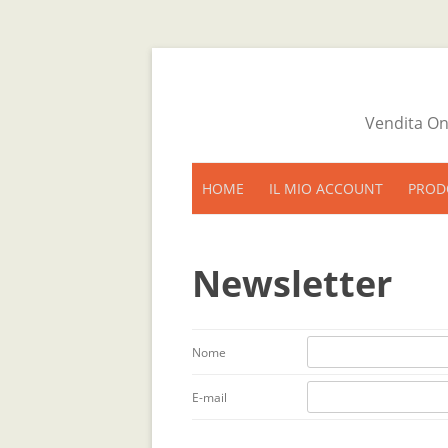
Vendita On
HOME
IL MIO ACCOUNT
PROD
CARRELLO
Newsletter
CASSA
Nome
E-mail