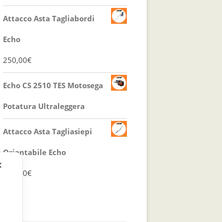
525,00€.
439,00€.
prezzo
prezzo
Attacco Asta Tagliabordi
originale
attuale
Echo
era:
è:
250,00
€
390,00€.
365,00€.
Echo CS 2510 TES Motosega
Potatura Ultraleggera
Attacco Asta Tagliasiepi
Orientabile Echo
✕
475,00
€