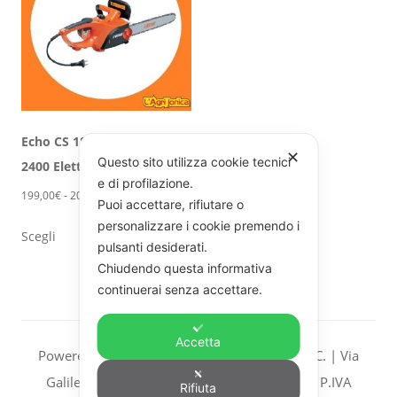
Echo CS 1800 ed Echo CS
✕
Questo sito utilizza cookie tecnici
2400 Elettroseghe Echo
e di profilazione.
Fascia
199,00
€
-
209,00
€
Puoi accettare, rifiutare o
di
Questo
personalizzare i cookie premendo i
Scegli
prezzo:
prodotto
pulsanti desiderati.
da
Chiudendo questa informativa
ha
199,00€
continuerai senza accettare.
più
a
varianti.
209,00€
Accetta
Le
Powered L’AGRI JONICA S.a.s. di BRUNO F. & C. | Via
opzioni
Galileo Galilei, 27 - 87075 - Trebisacce (CS) | P.IVA
Rifiuta
possono