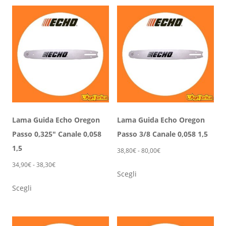
Lama Guida Echo Oregon
Lama Guida Echo Oregon
Passo 0,325″ Canale 0,058
Passo 3/8 Canale 0,058 1,5
1,5
Fascia
38,80
€
-
80,00
€
di
Fascia
34,90
€
-
38,30
€
Questo
Scegli
prezzo:
di
Questo
prodotto
da
Scegli
prezzo:
prodotto
ha
38,80€
da
ha
più
a
34,90€
più
varianti.
80,00€
a