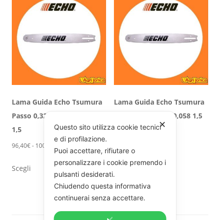
varianti.
Le
38,30€
Le
opzioni
opzioni
possono
possono
essere
essere
scelte
scelte
nella
nella
pagina
Lama Guida Echo Tsumura
Lama Guida Echo Tsumura
pagina
del
Passo 0,325″ Canale 0,058
Passo 3/8 Canale 0,058 1,5
del
prodotto
✕
Questo sito utilizza cookie tecnici
1,5
Fascia
75,90
€
-
114,80
€
prodotto
e di profilazione.
di
Fascia
96,40
€
-
100,50
€
Questo
Puoi accettare, rifiutare o
Scegli
prezzo:
di
Questo
prodotto
personalizzare i cookie premendo i
da
Scegli
prezzo:
prodotto
ha
pulsanti desiderati.
75,90€
da
Chiudendo questa informativa
ha
più
a
96,40€
continuerai senza accettare.
più
varianti.
114,80€
a
varianti.
Le
100,50€